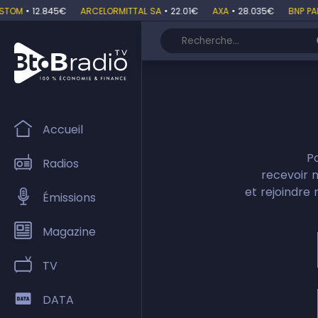
TOM
•
12.845€
ARCELORMITTAL SA
•
22.01€
AXA
•
28.035€
BNP PARI
Accueil
P
Radios
recevoir 
et rejoindre 
Émissions
Magazine
TV
DATA