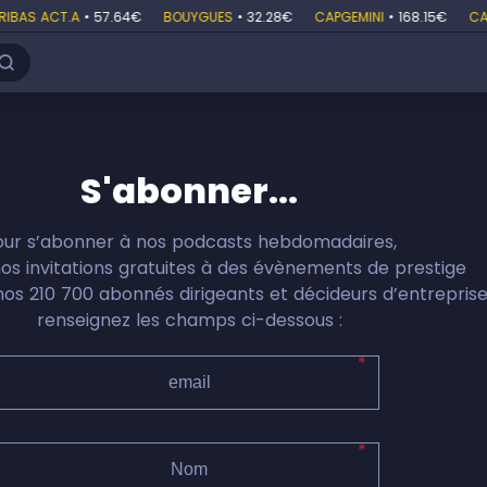
BAS ACT.A
•
57.64€
BOUYGUES
•
32.28€
CAPGEMINI
•
168.15€
CAR
S'abonner...
our s’abonner à nos podcasts hebdomadaires,
nos invitations gratuites à des évènements de prestige
nos 210 700 abonnés dirigeants et décideurs d’entreprise
renseignez les champs ci-dessous :