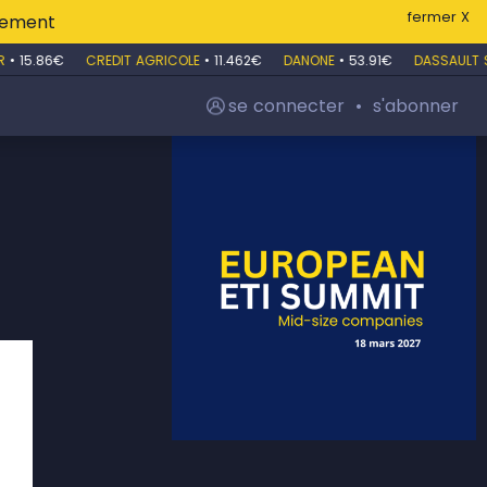
fermer X
itement
15.86€
CREDIT AGRICOLE
•
11.462€
DANONE
•
53.91€
DASSAULT SYS
se connecter
•
s'abonner