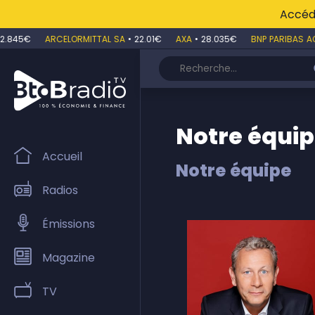
Accéde
845€
ARCELORMITTAL SA
•
22.01€
AXA
•
28.035€
BNP PARIBAS ACT.
Notre équi
Accueil
Notre équipe
Radios
Émissions
Magazine
TV