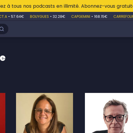
z à tous nos podcasts en illimité. Abonnez-vous gratu
A
•
57.64€
BOUYGUES
•
32.28€
CAPGEMINI
•
168.15€
CARREFOUR
•
pe