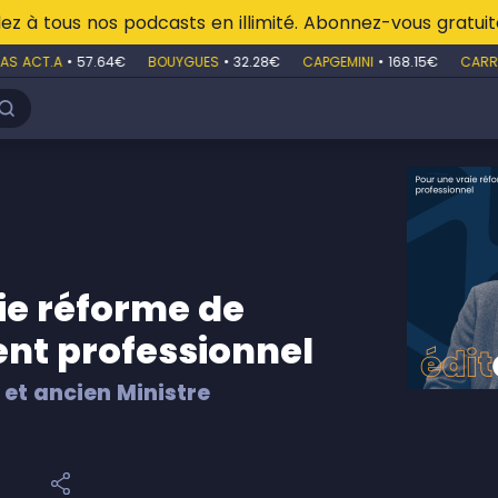
z à tous nos podcasts en illimité. Abonnez-vous gratu
S ACT.A
•
57.64€
BOUYGUES
•
32.28€
CAPGEMINI
•
168.15€
CARRE
ie réforme de
nt professionnel
 et ancien Ministre