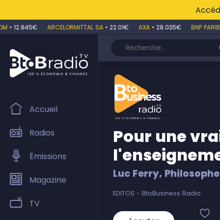
Accéde
M
•
12.845€
ARCELORMITTAL SA
•
22.01€
AXA
•
28.035€
BNP PARIBA
Accueil
Pour une vra
Radios
l'enseigneme
Émissions
Luc Ferry, Philosophe
Magazine
EDITOS - BtoBusiness Radio
TV