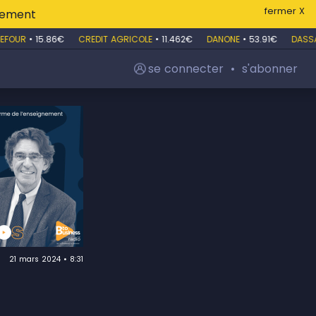
fermer X
itement
FOUR
•
15.86€
CREDIT AGRICOLE
•
11.462€
DANONE
•
53.91€
DASSAU
se connecter
•
s'abonner
21 mars 2024 • 8:31