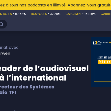
z à tous nos podcasts en illimité. Abonnez-vous gratu
 ACT.A
•
57.64€
BOUYGUES
•
32.28€
CAPGEMINI
•
168.15€
CARREFO
riat avec
erwen
Leader de l’audiovisuel
à l’international
irecteur des Systèmes
dio TF1