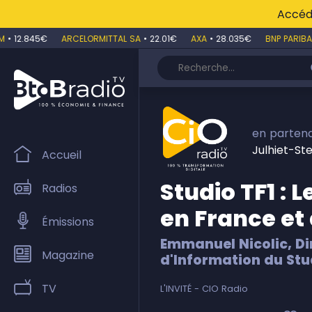
Accéde
•
12.845€
ARCELORMITTAL SA
•
22.01€
AXA
•
28.035€
BNP PARIBAS
en partena
Julhiet-St
Accueil
Studio TF1 : 
Radios
en France et 
Émissions
Emmanuel Nicolic, D
Magazine
d'Information du Stu
TV
L'INVITÉ - CIO Radio