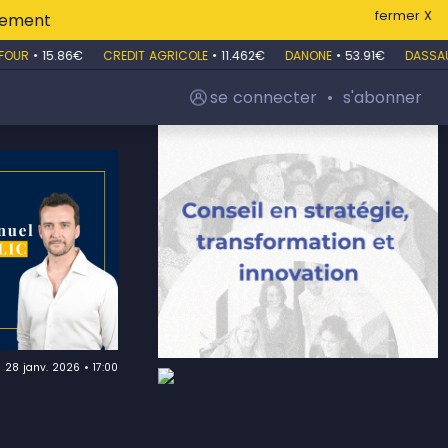
fermer X
itement
UR
•
15.86€
CREDIT AGRICOLE
•
11.462€
DANONE
•
53.91€
DASSAUL
se connecter
•
s'abonner
28 janv. 2026 • 17:00