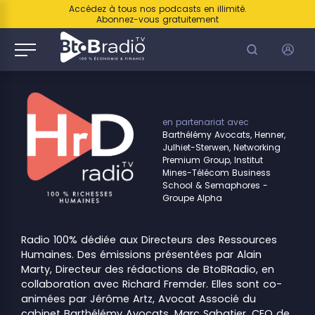
Accédez à tous nos podcasts en illimité.
Abonnez-vous gratuitement
en partenariat avec
Barthélémy Avocats, Henner,
Julhiet-Sterwen, Networking
Premium Group, Institut
Mines-Télécom Business
School & Semaphores -
Groupe Alpha
Radio 100% dédiée aux Directeurs des Ressources
Humaines. Des émissions présentées par Alain
Marty, Directeur des rédactions de BtoBRadio, en
collaboration avec Richard Fremder. Elles sont co-
animées par Jérôme Artz, Avocat Associé du
cabinet Barthélémy Avocats, Marc Sabatier, CEO de