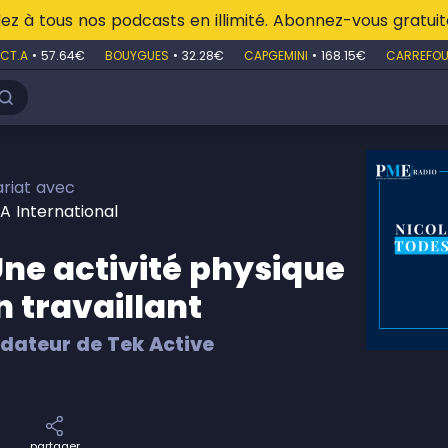
z à tous nos podcasts en illimité. Abonnez-vous gratu
T.A
•
57.64€
BOUYGUES
•
32.28€
CAPGEMINI
•
168.15€
CARREFOUR
riat avec
A International
Une activité physique
n travaillant
dateur de Tek Active
partager