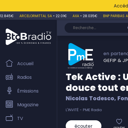
Accéde
.845€
ARCELORMITTAL SA
•
22.01€
AXA
•
28.035€
BNP PARIBAS AC
en partena
GEFIP & JP
Accueil
Tek Active : 
Radios
douce tout e
Émissions
Nicolas Todesco, Fon
Magazine
L'INVITÉ - PME Radio
TV
écouter
ajouter