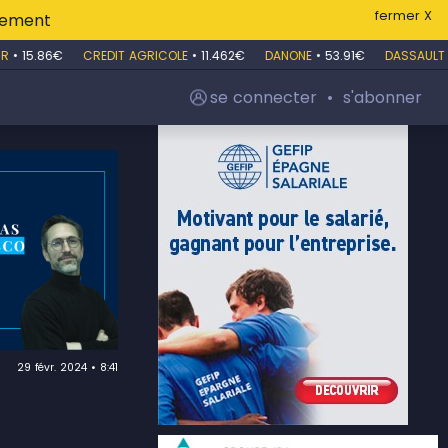
fermer X
itement
•
15.86€
CREDIT AGRICOLE
•
11.462€
DANONE
•
53.91€
DASSAULT S
se connecter
•
s'abonner
29 févr. 2024 • 8:41